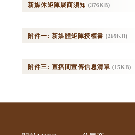
新媒体矩陣展商須知
(376KB)
附件一: 新媒體矩陣授權書
(269KB)
附件三: 直播間宣傳信息清單
(15KB)