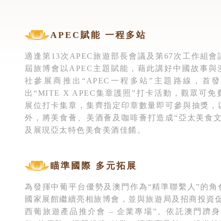
APEC賦能 一程多站
適逢第13次APEC旅遊部長會議及第67次工作組
屆旅博會以APEC主題賦能，藉此講好中國故事與
社參展商推出“APEC一程多站”主題路線，首
出“MITE X APEC集章護照”打卡活動，觀眾
展位打卡集章，集齊指定印章數量即可參與抽獎，
外，將美食薈、美酒薈及咖啡薈打造成“亞太美食文
及展現亞太特色美食美酒佳餚。
瞄準國際 多元拓展
為發揮中葡平台優勢及澳門作為“精準聯繫人”的角
國家展館繼續亮相旅博會，並與旅遊局及招商投資促
西葡旅遊產品推介會 – 企業專場”。依託澳門躋